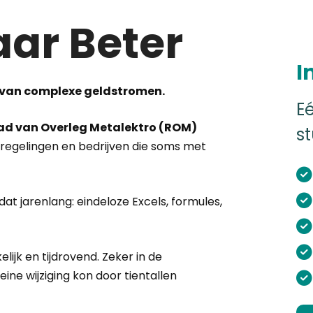
aar Beter
I
r van complexe geldstromen.
E
ad van Overleg Metalektro (ROM)
st
 regelingen en bedrijven die soms met
t jarenlang: eindeloze Excels, formules,
lijk en tijdrovend. Zeker in de
ine wijziging kon door tientallen