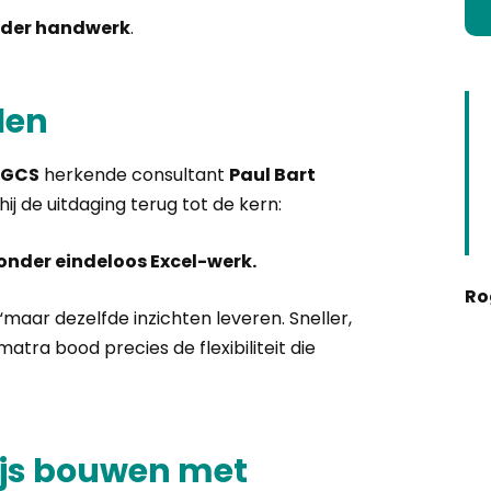
nder handwerk
.
len
GCS
herkende consultant
Paul Bart
j de uitdaging terug tot de kern:
onder eindeloos Excel-werk.
Ro
maar dezelfde inzichten leveren. Sneller,
atra bood precies de flexibiliteit die
ijs bouwen met