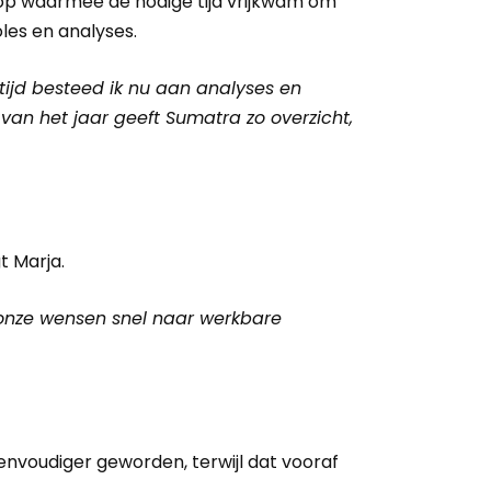
t’ op waarmee de nodige tijd vrijkwam om
es en analyses.
e tijd besteed ik nu aan analyses en
van het jaar geeft Sumatra zo overzicht,
t Marja.
 onze wensen snel naar werkbare
envoudiger geworden, terwijl dat vooraf